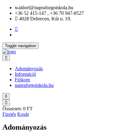
waldorf@napraforgoiskola.hu
+36 52 415-147
,
+36 70 947-8527
4028 Debrecen, Kút u. 19.
Toggle navigation
Adományozás
Információ
Fiókom
napraforgoiskola.hu
0
Összesen:
0 FT
Fizetés
Kosár
Adományozás