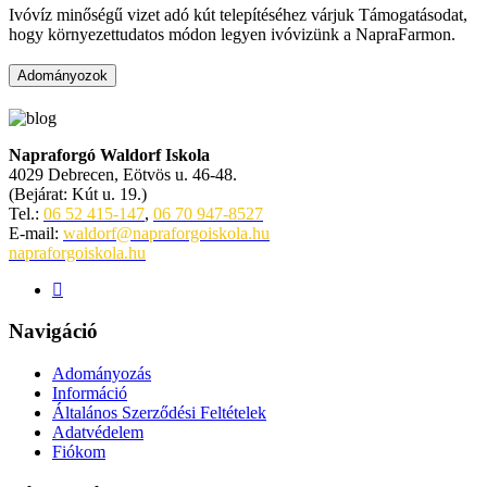
Ivóvíz minőségű vizet adó kút telepítéséhez várjuk Támogatásodat,
hogy környezettudatos módon legyen ivóvizünk a NapraFarmon.
Adományozok
Napraforgó Waldorf Iskola
4029 Debrecen, Eötvös u. 46-48.
(Bejárat: Kút u. 19.)
Tel.:
06 52 415-147
,
06 70 947-8527
E-mail:
waldorf@napraforgoiskola.hu
napraforgoiskola.hu
Navigáció
Adományozás
Információ
Általános Szerződési Feltételek
Adatvédelem
Fiókom